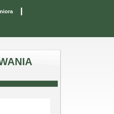
niora
AWANIA