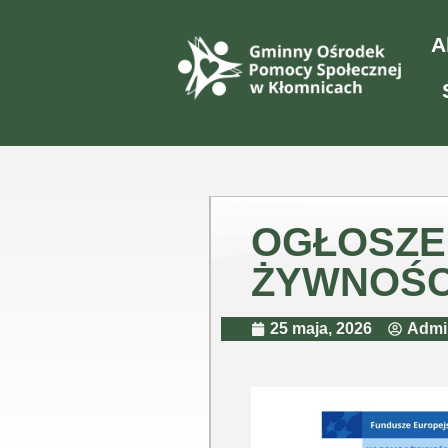
A
OGŁOSZE
ŻYWNOŚC
25 maja, 2026
Admin